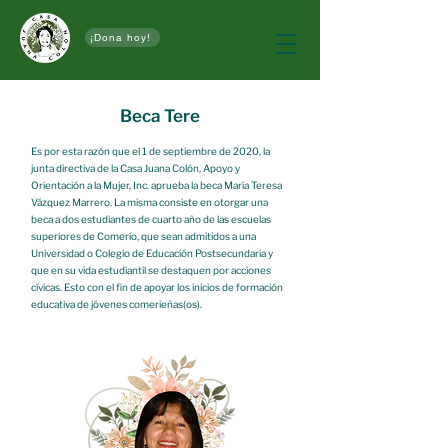
¡Dona hoy!
Beca Tere
Es por esta razón que el 1 de septiembre de 2020, la
junta directiva de la Casa Juana Colón, Apoyo y
Orientación a la Mujer, Inc. aprueba la beca María Teresa
Vázquez Marrero. La misma consiste en otorgar una
beca a dos estudiantes de cuarto año de las escuelas
superiores de Comerío, que sean admitidos a una
Universidad o Colegio de Educación Postsecundaria y
que en su vida estudiantil se destaquen por acciones
cívicas. Esto con el fin de apoyar los inicios de formación
educativa de jóvenes comerieñas(os).